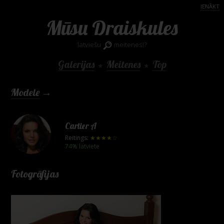
IENĀKT
Mūsu Draiskules
latviešu
meitenes!?
Galerijas
Meitenes
Top
★
★
Modele
→
Cartier A
Reitings:
★★★★☆
74% latviete
Fotogrāfijas