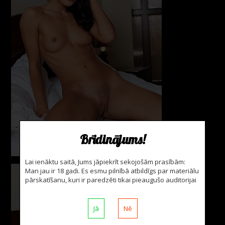
Brīdinājums!
Lai ienāktu saitā, Jums jāpiekrīt sekojošām prasībām:
Man jau ir 18 gadi. Es esmu pilnībā atbildīgs par materiālu
pārskatīšanu, kuri ir paredzēti tikai pieaugušo auditorijai
Jā
Nē