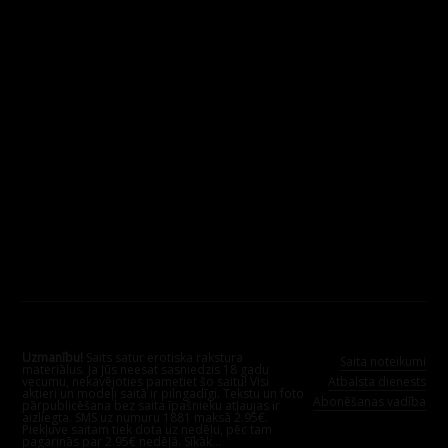
Uzmanību!
Saits satur erotiska rakstura
Saita noteikumi
materiālus. Ja Jūs neesat sasniedzis 18 gadu
vecumu, nekavējoties pametiet šo saitu! Visi
Atbalsta dienests
aktieri un modeļi saitā ir pilngadīgi. Tekstu un foto
Abonēšanas vadība
pārpublicēšana bez saita īpašnieku atļaujas ir
aizliegta. SMS uz numuru 1881 maksā 2.95€.
Piekļuve saitam tiek dota uz nedēļu, pēc tam
pagarinās par 2.95€ nedēļā.
Sīkāk...