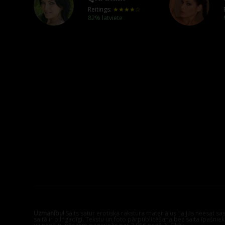
Reitings:
★★★★☆
82% latviete
Uzmanību!
Saits satur erotiska rakstura materiālus. Ja Jūs neesat s
saitā ir pilngadīgi. Tekstu un foto pārpublicēšana bez saita īpašnie