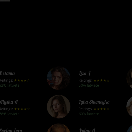
Betania
Liza J
Reitings:
★★★★☆
Reitings:
★★★★☆
92% latviete
50% latviete
Alysha A
Luba Shumeyko
Reitings:
★★★★☆
Reitings:
★★★★☆
78% latviete
60% latviete
Evelyn Lory
Volna A