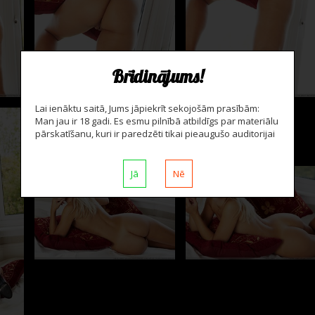
Brīdinājums!
Lai ienāktu saitā, Jums jāpiekrīt sekojošām prasībām:
Man jau ir 18 gadi. Es esmu pilnībā atbildīgs par materiālu
pārskatīšanu, kuri ir paredzēti tikai pieaugušo auditorijai
Jā
Nē