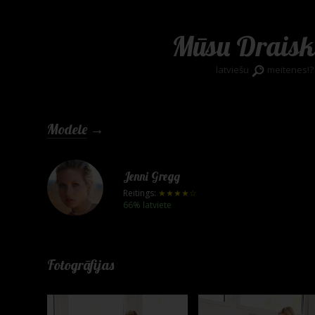
Mūsu Draisk
latviešu
meitenes!?
Modele
→
Jenni Gregg
Reitings:
★★★★☆
66% latviete
Fotogrāfijas