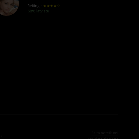
Reitings:
★★★★☆
68% latviete
Saita noteikumi
ta