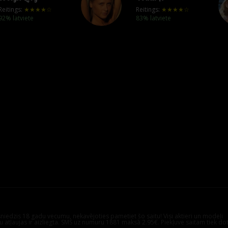
Reitings:
★★★★☆
Reitings:
★★★★☆
92% latviete
83% latviete
asniedzis 18 gadu vecumu, nekavējoties pametiet šo saitu! Visi aktieri un modeļi
ku atļaujas ir aizliegta. SMS uz numuru 1881 maksā 2.95€. Piekļuve saitam tiek do