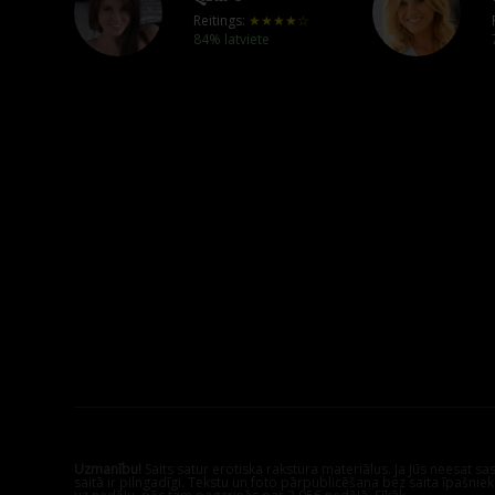
Reitings:
★★★★☆
84% latviete
Uzmanību!
Saits satur erotiska rakstura materiālus. Ja Jūs neesat s
saitā ir pilngadīgi. Tekstu un foto pārpublicēšana bez saita īpašnie