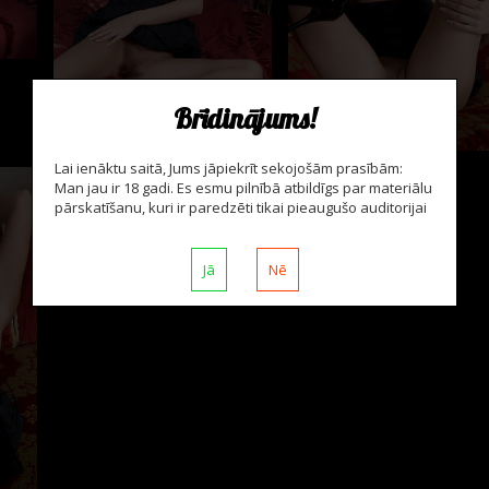
Brīdinājums!
Lai ienāktu saitā, Jums jāpiekrīt sekojošām prasībām:
Man jau ir 18 gadi. Es esmu pilnībā atbildīgs par materiālu
pārskatīšanu, kuri ir paredzēti tikai pieaugušo auditorijai
Jā
Nē