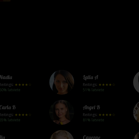
Nadia
Laila A
Reitings:
★★★★☆
Reitings:
★★★★☆
60% latviete
51% latviete
Carla B
Angel B
Reitings:
★★★★☆
Reitings:
★★★★☆
65% latviete
81% latviete
Lia
Cayenne