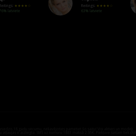
Reitings:
★★★★☆
Reitings:
★★★★☆
76% latviete
63% latviete
asniedzis 18 gadu vecumu, nekavējoties pametiet šo saitu! Visi aktieri un modeļi
ku atļaujas ir aizliegta. SMS uz numuru 1881 maksā 2.95€. Piekļuve saitam tiek do