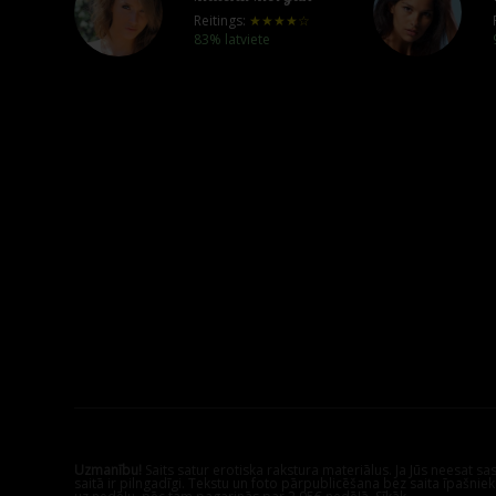
Reitings:
★★★★☆
83% latviete
Uzmanību!
Saits satur erotiska rakstura materiālus. Ja Jūs neesat s
saitā ir pilngadīgi. Tekstu un foto pārpublicēšana bez saita īpašnie