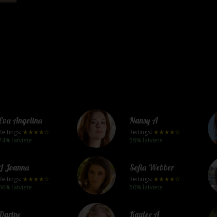
Eva Angelina
Nansy A
Reitings:
★★★★☆
Reitings:
★★★★☆
74% latviete
59% latviete
J Joanna
Sofia Webber
Reitings:
★★★★☆
Reitings:
★★★★☆
66% latviete
50% latviete
Darine
Kaylee A