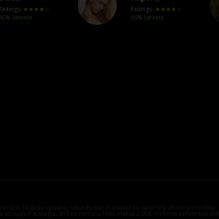
Reitings:
★★★★☆
Reitings:
★★★★☆
90% latviete
66% latviete
asniedzis 18 gadu vecumu, nekavējoties pametiet šo saitu! Visi aktieri un modeļi
ku atļaujas ir aizliegta. SMS uz numuru 1881 maksā 2.95€. Piekļuve saitam tiek do