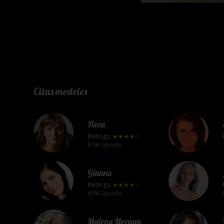
Citas modeles
Flora
Reitings:
★★★★☆
89% latviete
Gianna
Reitings:
★★★★☆
80% latviete
Malena Morgan