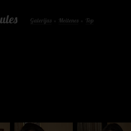
ules
Galerijas
Meitenes
Top
★
★