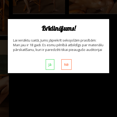
Brīdinājums!
Lai ienāktu saitā, Jums jāpiekrīt sekojošām prasībām:
Man jau ir 18 gadi. Es esmu pilnībā atbildīgs par materiālu
pārskatīšanu, kuri ir paredzēti tikai pieaugušo auditorijai
Jā
Nē