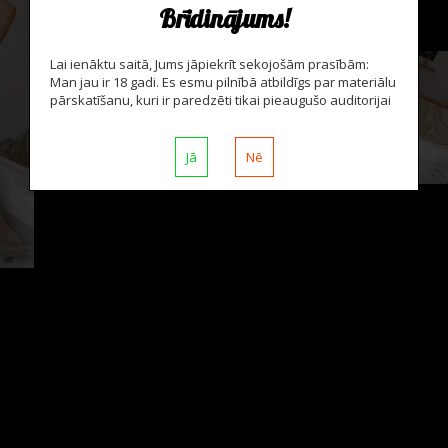
Brīdinājums!
Lai ienāktu saitā, Jums jāpiekrīt sekojošām prasībām:
Man jau ir 18 gadi. Es esmu pilnībā atbildīgs par materiālu
pārskatīšanu, kuri ir paredzēti tikai pieaugušo auditorijai
Jā
Nē