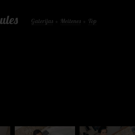
ules
Galerijas
Meitenes
Top
★
★