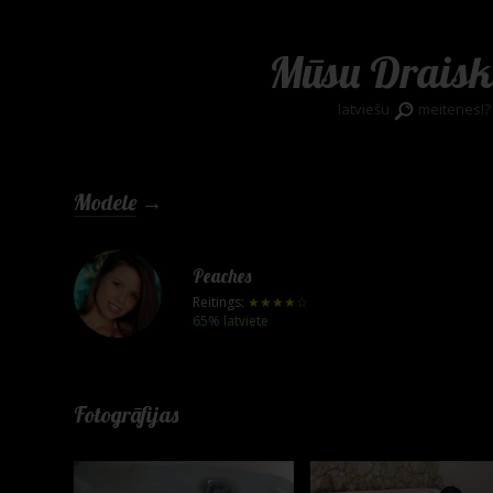
Mūsu Draisk
latviešu
meitenes!?
Modele
→
Peaches
Reitings:
★★★★☆
65% latviete
Fotogrāfijas