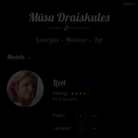
IENĀKT
Mūsu Draiskules
latviešu
meitenes!?
Galerijas
Meitenes
Top
★
★
Modele
→
Lizel
Reitings:
★★★★☆
91% latviete
Patīk?
Jā
Nē
Latviete?
Jā
Nē