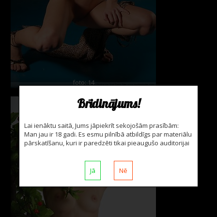
foto: 14
Brīdinājums!
Lai ienāktu saitā, Jums jāpiekrīt sekojošām prasībām:
Man jau ir 18 gadi. Es esmu pilnībā atbildīgs par materiālu
pārskatīšanu, kuri ir paredzēti tikai pieaugušo auditorijai
Jā
Nē