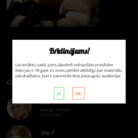
foto: 12
Brīdinājums!
Lai ienāktu saitā, Jums jāpiekrīt sekojošām prasībām:
Man jau ir 18 gadi. Es esmu pilnībā atbildīgs par materiālu
pārskatīšanu, kuri ir paredzēti tikai pieaugušo auditorijai
Citas modeles
Jā
Nē
Mira
Reitings:
★★★★☆
65% latviete
July A