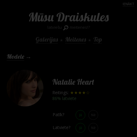
IENĀKT
Mūsu Draiskules
latviešu
meitenes!?
Galerijas
Meitenes
Top
★
★
Modele
→
Natalie Heart
Reitings:
★★★★☆
86% latviete
Patīk?
Jā
Nē
Latviete?
Jā
Nē