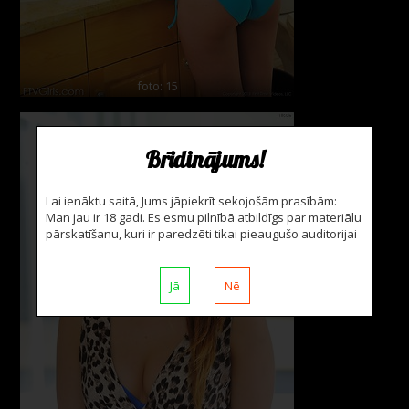
foto: 15
Brīdinājums!
Lai ienāktu saitā, Jums jāpiekrīt sekojošām prasībām:
Man jau ir 18 gadi. Es esmu pilnībā atbildīgs par materiālu
pārskatīšanu, kuri ir paredzēti tikai pieaugušo auditorijai
Jā
Nē