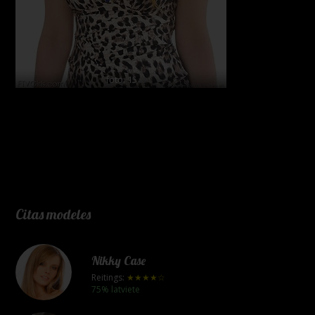
foto: 15
Citas modeles
Nikky Case
Reitings:
★★★★☆
75% latviete