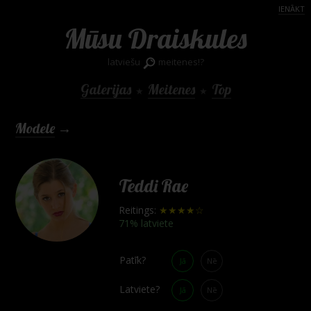
IENĀKT
Mūsu Draiskules
latviešu
meitenes!?
Galerijas
Meitenes
Top
★
★
Modele
→
Teddi Rae
Reitings:
★★★★☆
71% latviete
Patīk?
Jā
Nē
Latviete?
Jā
Nē