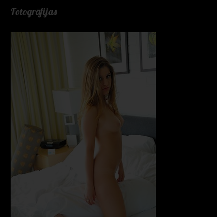
Fotogrāfijas