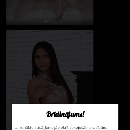
foto: 12
Brīdinājums!
Lai ienāktu saitā, Jums jāpiekrīt sekojošām prasībām: