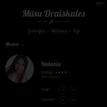
IENĀKT
Mūsu Draiskules
latviešu
meitenes!?
Galerijas
Meitenes
Top
★
★
Modele
→
Natania
Reitings:
★★★★☆
78% latviete
Patīk?
Jā
Nē
Latviete?
Jā
Nē