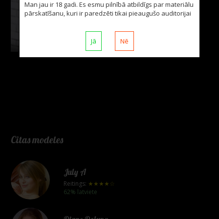
Man jau ir 18 gadi. Es esmu pilnībā atbildīgs par materiālu
pārskatīšanu, kuri ir paredzēti tikai pieaugušo auditorijai
Jā
Nē
foto: 12
Citas modeles
July A
Reitings:
★★★★☆
62% latviete