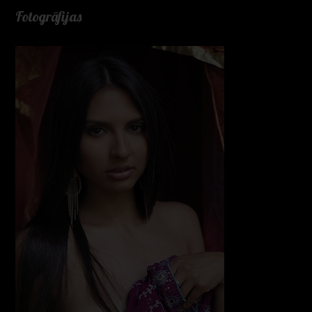
Fotogrāfijas