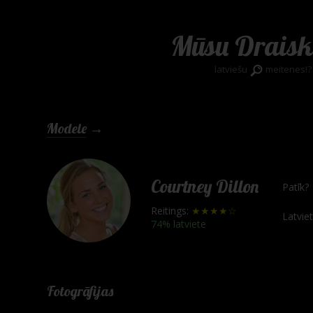
Mūsu Draisk
latviešu
meitenes!?
Modele
→
Courtney Dillon
Patīk?
Reitings:
★★★★☆
Latvie
74% latviete
Fotogrāfijas