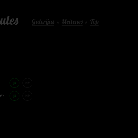
ules
Galerijas
Meitenes
Top
★
★
Jā
Nē
te?
Jā
Nē