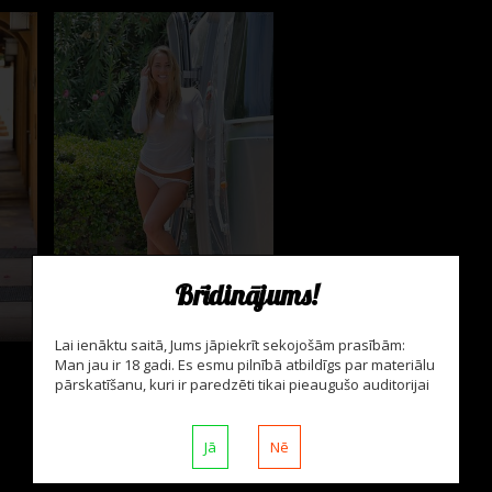
Brīdinājums!
foto: 12
Lai ienāktu saitā, Jums jāpiekrīt sekojošām prasībām:
Man jau ir 18 gadi. Es esmu pilnībā atbildīgs par materiālu
pārskatīšanu, kuri ir paredzēti tikai pieaugušo auditorijai
Jā
Nē