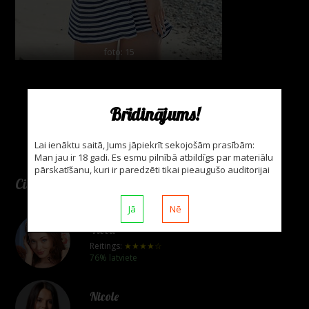
foto: 15
Brīdinājums!
Lai ienāktu saitā, Jums jāpiekrīt sekojošām prasībām:
Man jau ir 18 gadi. Es esmu pilnībā atbildīgs par materiālu
pārskatīšanu, kuri ir paredzēti tikai pieaugušo auditorijai
Citas modeles
Jā
Nē
Vicca
Reitings:
★★★★☆
76% latviete
Nicole