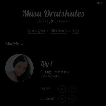
IENĀKT
Mūsu Draiskules
latviešu
meitenes!?
Galerijas
Meitenes
Top
★
★
Modele
→
Lily E
Reitings:
★★★★☆
67% latviete
Patīk?
Jā
Nē
Latviete?
Jā
Nē