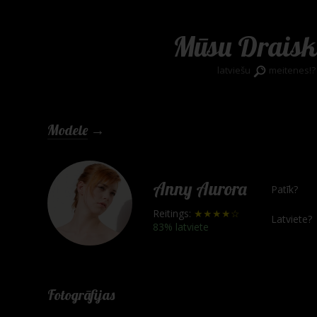
Mūsu Draisk
latviešu
meitenes!?
Modele
→
Anny Aurora
Patīk?
Reitings:
★★★★☆
Latviete?
83% latviete
Fotogrāfijas