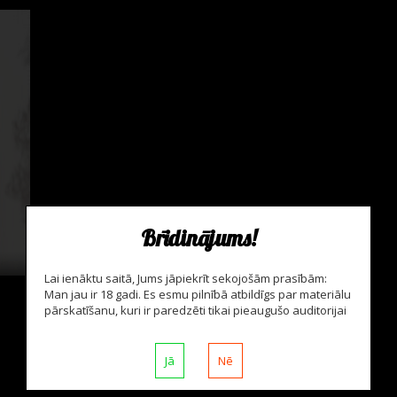
Brīdinājums!
Lai ienāktu saitā, Jums jāpiekrīt sekojošām prasībām:
Man jau ir 18 gadi. Es esmu pilnībā atbildīgs par materiālu
pārskatīšanu, kuri ir paredzēti tikai pieaugušo auditorijai
Jā
Nē