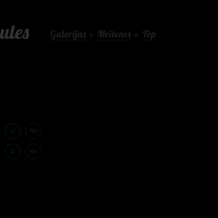
ules
Galerijas
Meitenes
Top
★
★
Jā
Nē
Jā
Nē