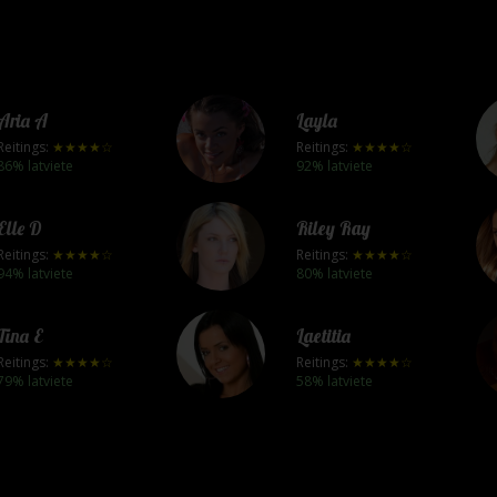
Aria A
Layla
Reitings:
★★★★☆
Reitings:
★★★★☆
86% latviete
92% latviete
Elle D
Riley Ray
Reitings:
★★★★☆
Reitings:
★★★★☆
94% latviete
80% latviete
Tina E
Laetitia
Reitings:
★★★★☆
Reitings:
★★★★☆
79% latviete
58% latviete