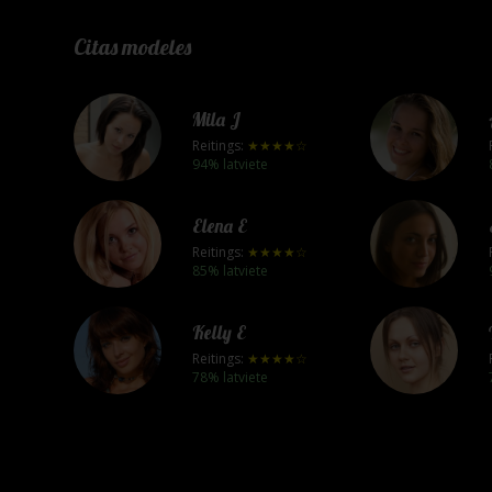
Citas modeles
Mila J
Reitings:
★★★★☆
94% latviete
Elena E
Reitings:
★★★★☆
85% latviete
Kelly E
Reitings:
★★★★☆
78% latviete