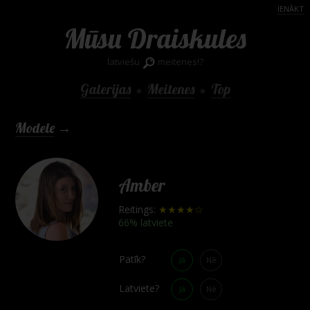
IENĀKT
Mūsu Draiskules
latviešu
meitenes!?
Galerijas
Meitenes
Top
★
★
Modele
→
Amber
Reitings:
★★★★☆
66% latviete
Patīk?
Jā
Nē
Latviete?
Jā
Nē