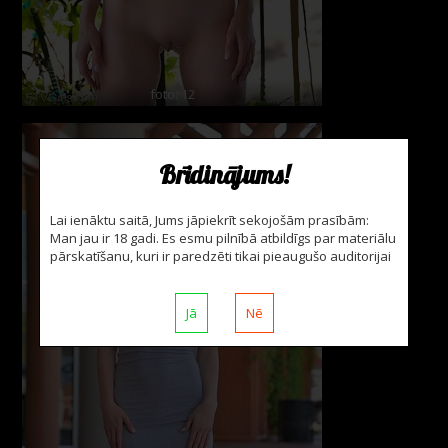
foto: 12
Brīdinājums!
Lai ienāktu saitā, Jums jāpiekrīt sekojošām prasībām:
Man jau ir 18 gadi. Es esmu pilnībā atbildīgs par materiālu
pārskatīšanu, kuri ir paredzēti tikai pieaugušo auditorijai
Jā
Nē