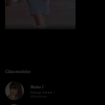
foto: 12
Citas modeles
Masha E
Reitings:
★★★★☆
85% latviete