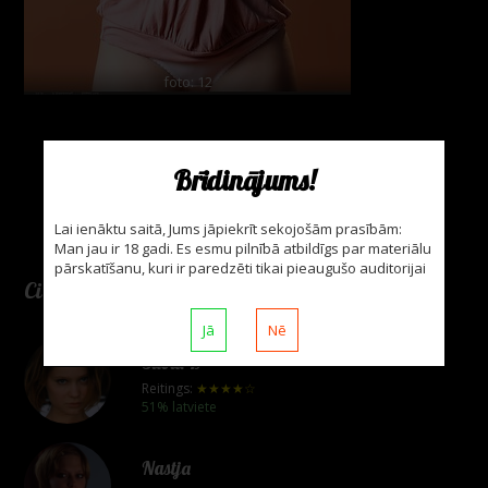
foto: 12
Brīdinājums!
Lai ienāktu saitā, Jums jāpiekrīt sekojošām prasībām:
Man jau ir 18 gadi. Es esmu pilnībā atbildīgs par materiālu
pārskatīšanu, kuri ir paredzēti tikai pieaugušo auditorijai
Citas modeles
Jā
Nē
Silvia B
Reitings:
★★★★☆
51% latviete
Nastja