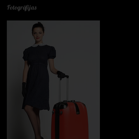
Fotogrāfijas