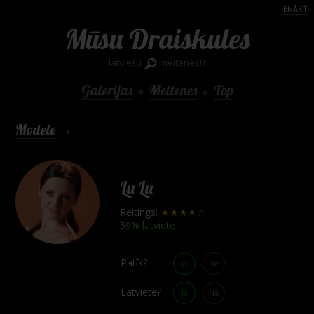
IENĀKT
Mūsu Draiskules
latviešu
meitenes!?
Galerijas
Meitenes
Top
★
★
Modele
→
Lu Lu
Reitings:
★★★★☆
59% latviete
Patīk?
Jā
Nē
Latviete?
Jā
Nē