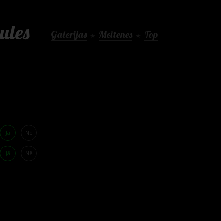
ules
Galerijas
Meitenes
Top
★
★
Jā
Nē
Jā
Nē