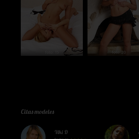
foto: 15
foto: 20
Citas modeles
Viki D