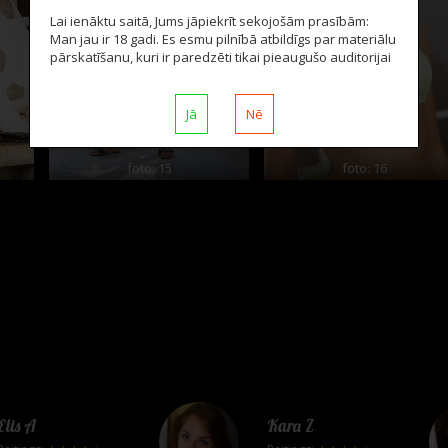
Lai ienāktu saitā, Jums jāpiekrīt sekojošām prasībām:
Man jau ir 18 gadi. Es esmu pilnībā atbildīgs par materiālu
pārskatīšanu, kuri ir paredzēti tikai pieaugušo auditorijai
Jā
Nē
foto: 15
foto: 16
Elis A
Kara Z