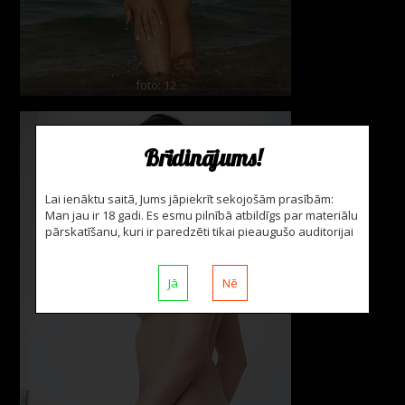
foto: 12
Brīdinājums!
Lai ienāktu saitā, Jums jāpiekrīt sekojošām prasībām:
Man jau ir 18 gadi. Es esmu pilnībā atbildīgs par materiālu
pārskatīšanu, kuri ir paredzēti tikai pieaugušo auditorijai
Jā
Nē