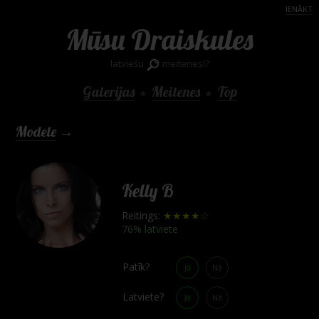
IENĀKT
Mūsu Draiskules
latviešu
meitenes!?
Galerijas
Meitenes
Top
★
★
Modele
→
Kelly B
Reitings:
★★★★☆
76% latviete
Patīk?
Jā
Nē
Latviete?
Jā
Nē