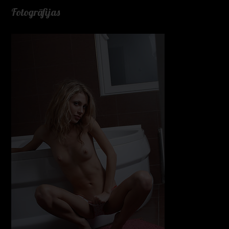
Fotogrāfijas