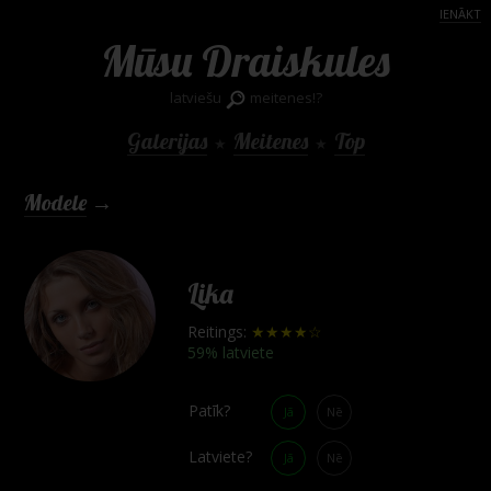
IENĀKT
Mūsu Draiskules
latviešu
meitenes!?
Galerijas
Meitenes
Top
★
★
Modele
→
Lika
Reitings:
★★★★☆
59% latviete
Patīk?
Jā
Nē
Latviete?
Jā
Nē