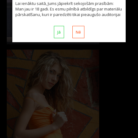
Lai ienāktu saitā, Jums jāpiekrīt sekojošām prasībām:
Man jau ir 18 gadi. Es esmu pilnībā atbildīgs par materiālu
pārskatīšanu, kuri ir paredzēti tikai pieaugušo auditorijai
Jā
Nē
foto: 12