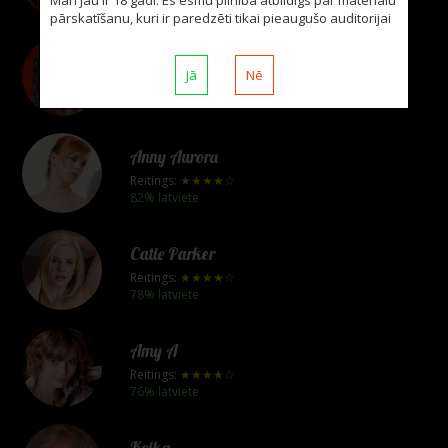
88% latviete
pārskatīšanu, kuri ir paredzēti tikai pieaugušo auditorijai
Flavia A
Jā
Nē
Reitings:
★★★★☆
51% latviete
Anny Aurora
Reitings:
★★★★☆
82% latviete
Catie Parker
Reitings:
★★★★☆
78% latviete
Amy A
Reitings:
★★★★☆
76% latviete
Koika