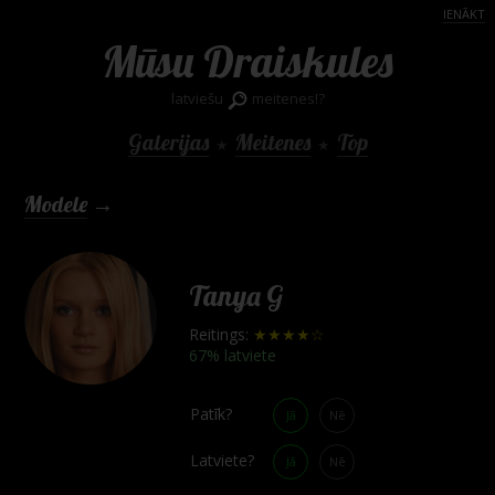
IENĀKT
Mūsu Draiskules
latviešu
meitenes!?
Galerijas
Meitenes
Top
★
★
Modele
→
Tanya G
Reitings:
★★★★☆
67% latviete
Patīk?
Jā
Nē
Latviete?
Jā
Nē