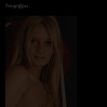
Fotogrāfijas