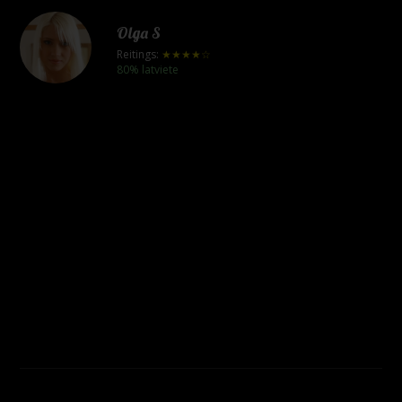
Olga S
Reitings:
★★★★☆
80% latviete