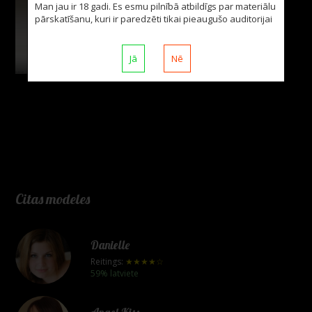
Man jau ir 18 gadi. Es esmu pilnībā atbildīgs par materiālu
pārskatīšanu, kuri ir paredzēti tikai pieaugušo auditorijai
Jā
Nē
foto: 12
Citas modeles
Danielle
Reitings:
★★★★☆
59% latviete