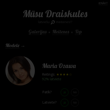
IENĀKT
Mūsu Draiskules
latviešu
meitenes!?
Galerijas
Meitenes
Top
★
★
Modele
→
Maria Ozawa
Reitings:
★★★★☆
92% latviete
Patīk?
Jā
Nē
Latviete?
Jā
Nē