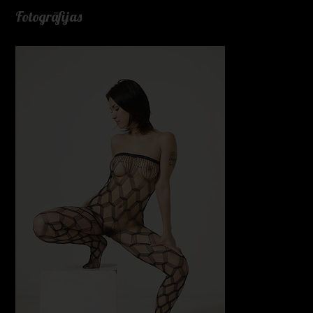
Fotogrāfijas