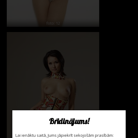
foto: 12
Brīdinājums!
Lai ienāktu saitā, Jums jāpiekrīt sekojošām prasībām: