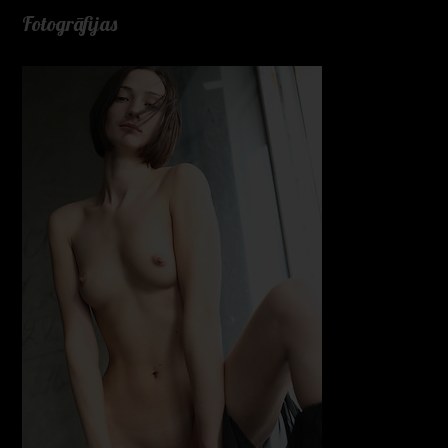
Fotogrāfijas