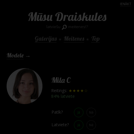
IENĀKT
Mūsu Draiskules
latviešu
meitenes!?
Galerijas
Meitenes
Top
★
★
Modele
→
Mila C
Reitings:
★★★★☆
84% latviete
Patīk?
Jā
Nē
Latviete?
Jā
Nē