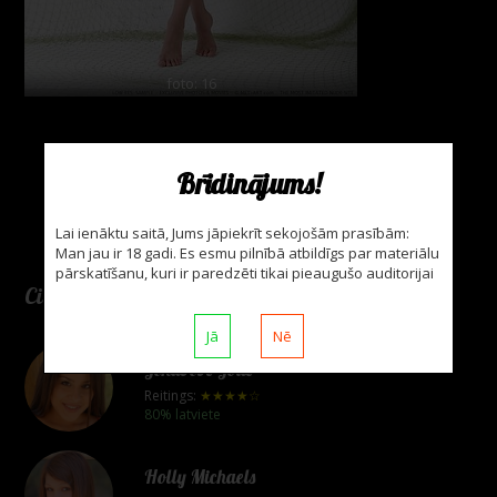
foto: 16
Brīdinājums!
Lai ienāktu saitā, Jums jāpiekrīt sekojošām prasībām:
Man jau ir 18 gadi. Es esmu pilnībā atbildīgs par materiālu
pārskatīšanu, kuri ir paredzēti tikai pieaugušo auditorijai
Citas modeles
Jā
Nē
Jenaveve Jolie
Reitings:
★★★★☆
80% latviete
Holly Michaels